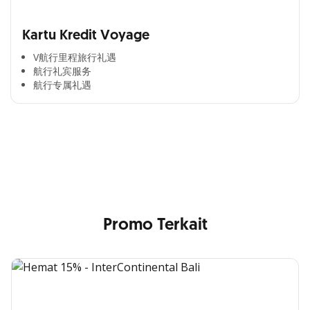
Kartu Kredit Voyage
V航行里程旅行礼遇
航行礼宾服务
航行专属礼遇
Cross Selling Banner Global
Min. size 1204x240px. Less than that, there is a possibility
that your image will be blurry or stretched
Promo Terkait