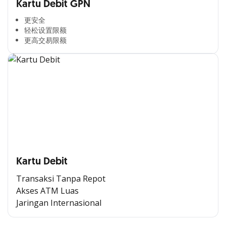
Kartu Debit GPN
更安全​
轻松设置限额​
更高交易限额​
Kartu Debit
Transaksi Tanpa Repot
Akses ATM Luas
Jaringan Internasional
Cross Selling Banner Global