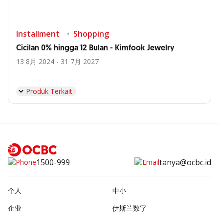
Installment
Shopping
Cicilan 0% hingga 12 Bulan - Kimfook Jewelry
13 8月 2024 - 31 7月 2027
Produk Terkait
1500-999
tanya@ocbc.id
个人
中小
企业
伊斯兰数字