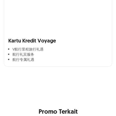
Kartu Kredit Voyage
V航行里程旅行礼遇
航行礼宾服务
航行专属礼遇
Cross Selling Banner Global
Min. size 1204x240px. Less than that, there is a possibility
that your image will be blurry or stretched
Promo Terkait