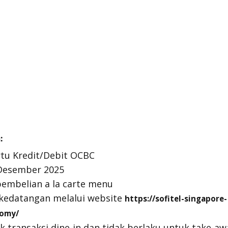
:
tu Kredit/Debit OCBC
 Desember 2025
embelian a la carte menu
 kedatangan melalui website
https://sofitel-singapore-
nomy/
k transaksi dine-in dan tidak berlaku untuk take-a