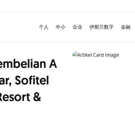
个人
中小
企业
伊斯兰数字
金融
embelian A
r, Sofitel
Resort &