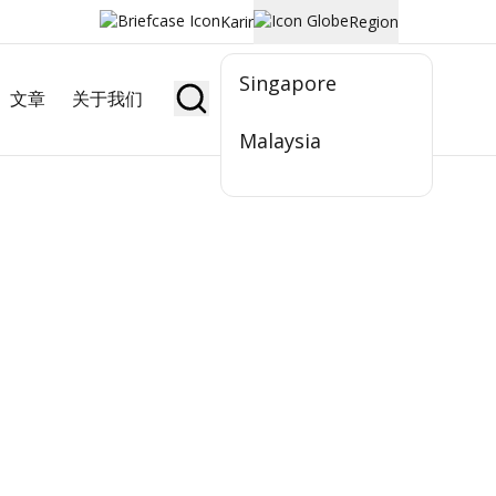
Karir
Region
Singapore
文章
关于我们
Jadi Nasabah
Malaysia