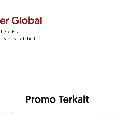
ner Global
there is a
urry or stretched
Promo Terkait