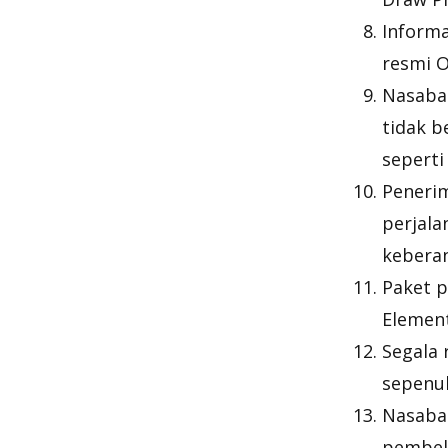
Informa
resmi 
Nasaba
tidak b
seperti
Peneri
perjala
kebera
Paket p
Elemen
Segala 
sepenu
Nasabah
pembeli