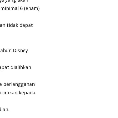
 minimal 6 (enam)
an tidak dapat
tahun Disney
apat dialihkan
e berlangganan
irimkan kepada
ian.