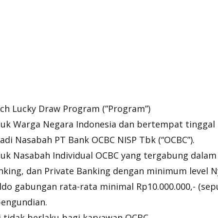
ch Lucky Draw Program (”Program”)
tuk Warga Negara Indonesia dan bertempat tinggal d
adi Nasabah PT Bank OCBC NISP Tbk (“OCBC”).
tuk Nasabah Individual OCBC yang tergabung dalam 
king, dan Private Banking dengan minimum level Ny
ldo gabungan rata-rata minimal Rp10.000.000,- (sep
pengundian.
 tidak berlaku bagi karyawan OCBC.