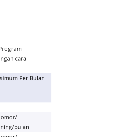
 Program
ngan cara
simum Per Bulan
Nomor/
ening/bulan
Nomor/