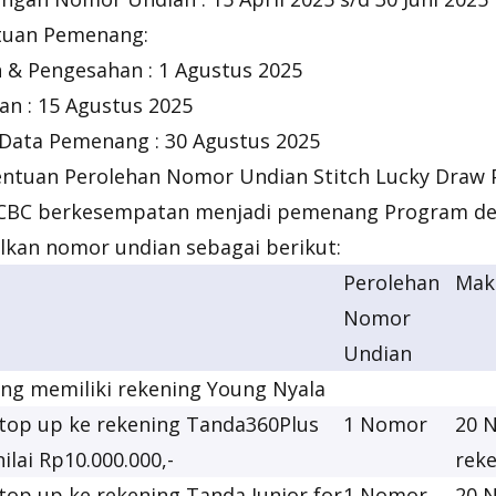
tuan Pemenang:
 & Pengesahan : 1 Agustus 2025
 : 15 Agustus 2025
 Data Pemenang : 30 Agustus 2025
entuan Perolehan Nomor Undian Stitch Lucky Draw
CBC berkesempatan menjadi pemenang Program de
an nomor undian sebagai berikut:
Perolehan
Mak
Nomor
Undian
ng memiliki rekening Young Nyala
top up ke rekening Tanda360Plus
1 Nomor
20 
ilai Rp10.000.000,-
rek
op up ke rekening Tanda Junior for
1 Nomor
20 