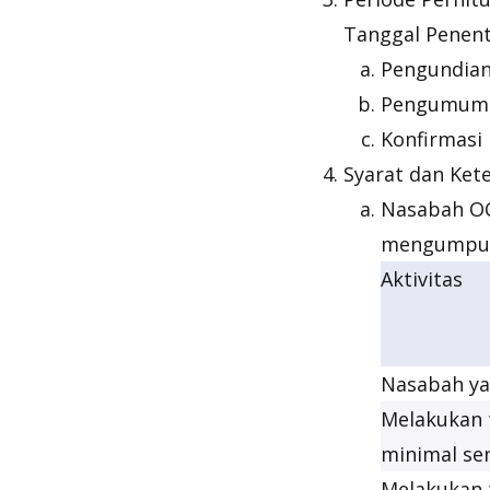
Tanggal Penen
Pengundian
Pengumuman
Konfirmasi
Syarat dan Ket
Nasabah O
mengumpulk
Aktivitas
Nasabah ya
Melakukan 
minimal sen
Melakukan t