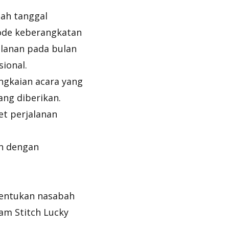
lah tanggal
de keberangkatan
alanan pada bulan
ional.
ngkaian acara yang
ang diberikan.
et perjalanan
un dengan
entukan nasabah
am Stitch Lucky