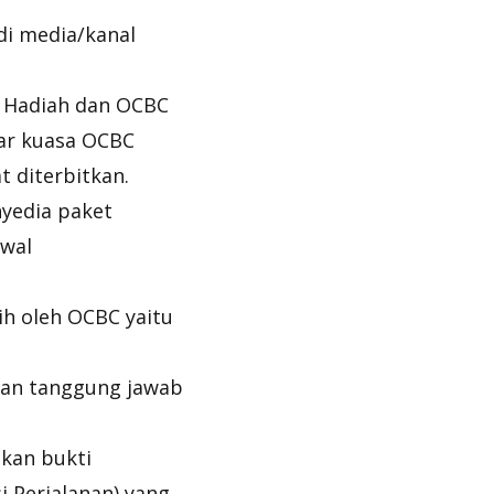
di media/kanal
 Hadiah dan OCBC
luar kuasa OCBC
t diterbitkan.
yedia paket
dwal
lih oleh OCBC yaitu
akan tanggung jawab
ikan bukti
i Perjalanan) yang