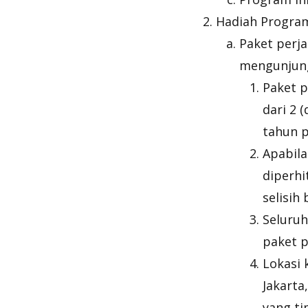
Hadiah Progra
Paket perja
mengunjungi
Paket p
dari 2 
tahun p
Apabila
diperh
selisih
Seluruh
paket p
Lokasi 
Jakarta
yang ti