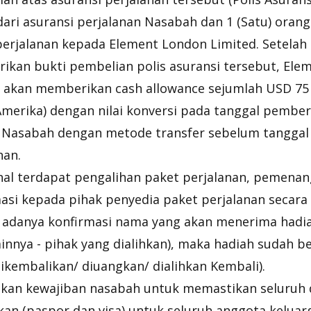
 dari asuransi perjalanan Nasabah dan 1 (Satu) oran
erjalanan kepada Element London Limited. Setela
kan bukti pembelian polis asuransi tersebut, Ele
 akan memberikan cash allowance sejumlah USD 75 
Amerika) dengan nilai konversi pada tanggal pember
 Nasabah dengan metode transfer sebelum tanggal
nan.
al terdapat pengalihan paket perjalanan, pemena
asi kepada pihak penyedia paket perjalanan secara
 adanya konfirmasi nama yang akan menerima hadi
innya - pihak yang dialihkan), maka hadiah sudah ber
ikembalikan/ diuangkan/ dialihkan Kembali).
kan kewajiban nasabah untuk memastikan seluruh
kan (paspor dan visa) untuk seluruh anggota keluar