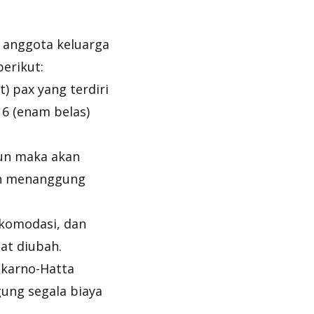
g anggota keluarga
berikut:
) pax yang terdiri
16 (enam belas)
hun maka akan
an menanggung
akomodasi, dan
at diubah.
ekarno-Hatta
ung segala biaya