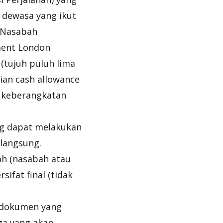
g dewasa yang ikut
h Nasabah
ment London
(tujuh puluh lima
ian cash allowance
 keberangkatan
ng dapat melakukan
 langsung.
ah (nasabah atau
sifat final (tidak
 dokumen yang
ga yang akan