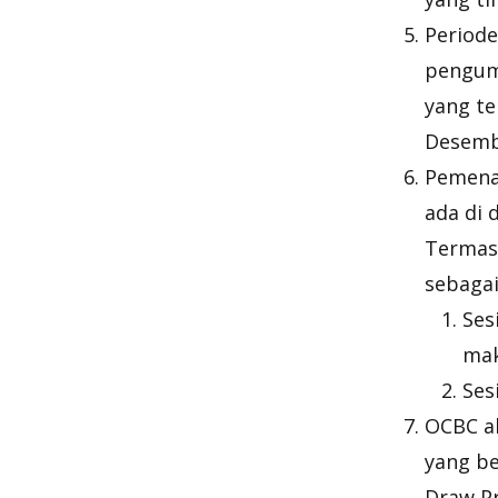
Periode
pengum
yang te
Desembe
Pemenan
ada di 
Termasu
sebagai
Ses
mak
Ses
OCBC a
yang be
Draw P