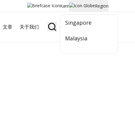
Karir
Region
Singapore
文章
关于我们
Jadi Nasabah
Malaysia