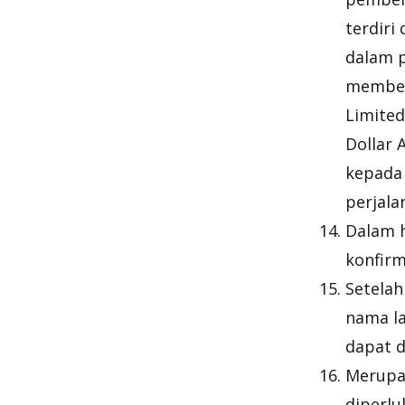
terdiri
dalam p
memberi
Limited
Dollar 
kepada
perjala
Dalam h
konfirm
Setelah
nama la
dapat d
Merupa
diperlu