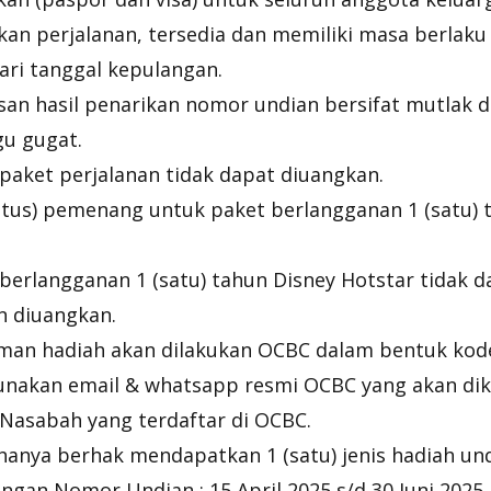
an perjalanan, tersedia dan memiliki masa berlaku
ari tanggal kepulangan.
an hasil penarikan nomor undian bersifat mutlak d
u gugat.
paket perjalanan tidak dapat diuangkan.
atus) pemenang untuk paket berlangganan 1 (satu) 
berlangganan 1 (satu) tahun Disney Hotstar tidak d
n diuangkan.
iman hadiah akan dilakukan OCBC dalam bentuk kod
nakan email & whatsapp resmi OCBC yang akan dik
Nasabah yang terdaftar di OCBC.
anya berhak mendapatkan 1 (satu) jenis hadiah und
ngan Nomor Undian : 15 April 2025 s/d 30 Juni 2025