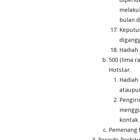
melakuk
bulan d
Keputus
digangg
Hadiah 
500 (lima r
Hotstar.
Hadiah 
ataupu
Pengir
menggu
kontak 
Pemenang h
Periode Perhitu