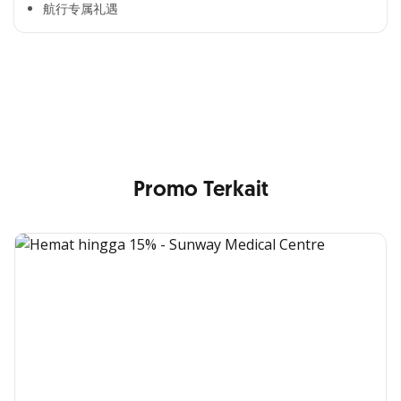
航行专属礼遇
Cross Selling Banner Global
Min. size 1204x240px. Less than that, there is a possibility
that your image will be blurry or stretched
Promo Terkait