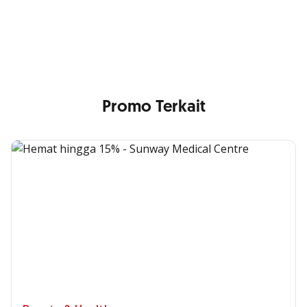
Min. size 1204x240px. Less than that, there is a possibility
that your image will be blurry or stretched
Promo Terkait