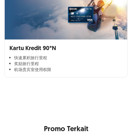
Kartu Kredit 90°N
快速累积旅行里程​
奖励旅行里程​
机场贵宾室使用权限​
Cross Selling Banner Global
Min. size 1204x240px. Less than that, there is a possibility
that your image will be blurry or stretched
Promo Terkait