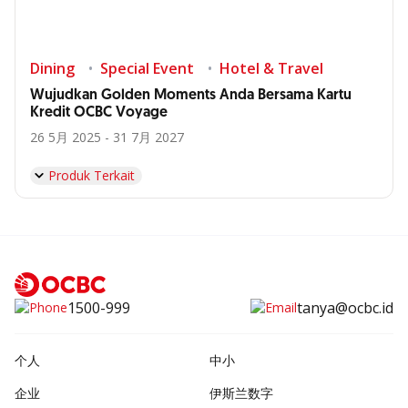
Dining
Special Event
Hotel & Travel
Wujudkan Golden Moments Anda Bersama Kartu
Kredit OCBC Voyage
26 5月 2025 - 31 7月 2027
Produk Terkait
1500-999
tanya@ocbc.id
个人
中小
企业
伊斯兰数字