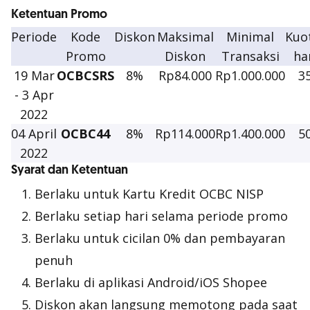
Ketentuan Promo
Periode
Kode
Diskon
Maksimal
Minimal
Kuo
Promo
Diskon
Transaksi
ha
19 Mar
OCBCSRS
8%
Rp84.000
Rp1.000.000
3
- 3 Apr
2022
04 April
OCBC44
8%
Rp114.000
Rp1.400.000
5
2022
Syarat dan Ketentuan
Berlaku untuk Kartu Kredit OCBC NISP
Berlaku setiap hari selama periode promo
Berlaku untuk cicilan 0% dan pembayaran
penuh
Berlaku di aplikasi Android/iOS Shopee
Diskon akan langsung memotong pada saat