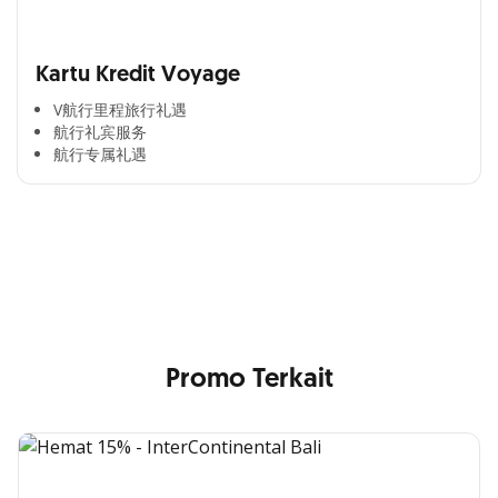
Kartu Kredit Voyage
V航行里程旅行礼遇
航行礼宾服务
航行专属礼遇
Cross Selling Banner Global
Min. size 1204x240px. Less than that, there is a possibility
that your image will be blurry or stretched
Promo Terkait