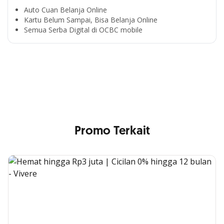
Auto Cuan Belanja Online
Kartu Belum Sampai, Bisa Belanja Online
Semua Serba Digital di OCBC mobile
Cross Selling Banner Global
Min. size 1204x240px. Less than that, there is a possibility
that your image will be blurry or stretched
Promo Terkait