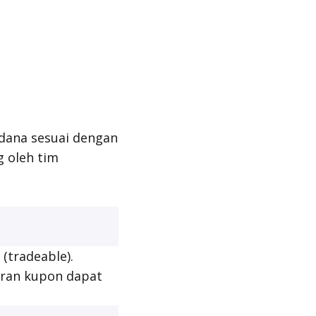
dana sesuai dengan
 oleh tim
 (
tradeable
).
aran kupon dapat