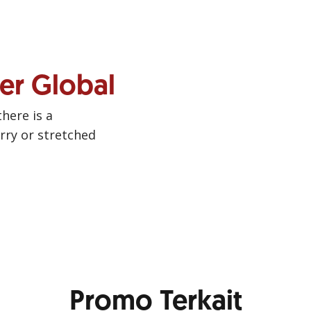
ner Global
there is a
urry or stretched
Promo Terkait