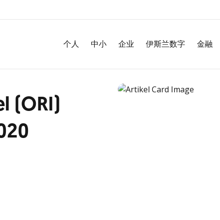
个人
中小
企业
伊斯兰数字
金融
l (ORI)
I020