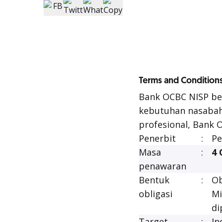
Terms and Condition
Bank OCBC NISP be
kebutuhan nasabah.
profesional, Bank 
Penerbit
:
Pe
Masa
:
4 
penawaran
Bentuk
:
Ob
obligasi
Mi
di
Target
:
In