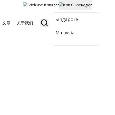
Karir
Region
Singapore
文章
关于我们
Jadi Nasabah
Malaysia