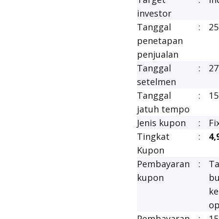
investor
Tanggal
:
25
penetapan
penjualan
Tanggal
:
27
setelmen
Tanggal
:
15
jatuh tempo
Jenis kupon
:
Fi
Tingkat
:
4,
Kupon
Pembayaran
:
Ta
kupon
bu
ke
op
Pembayaran
:
15