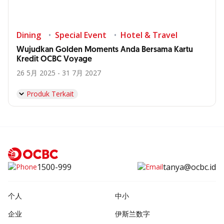
Dining
Special Event
Hotel & Travel
Wujudkan Golden Moments Anda Bersama Kartu
Kredit OCBC Voyage
26 5月 2025 - 31 7月 2027
Produk Terkait
1500-999
tanya@ocbc.id
个人
中小
企业
伊斯兰数字