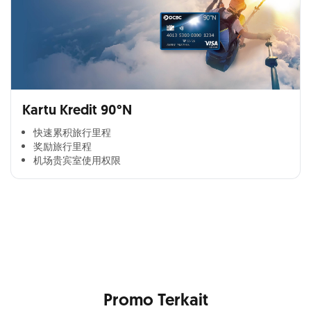
Kartu Kredit 90°N
快速累积旅行里程​
奖励旅行里程​
机场贵宾室使用权限​
Cross Selling Banner Global
Min. size 1204x240px. Less than that, there is a possibility
that your image will be blurry or stretched
Promo Terkait