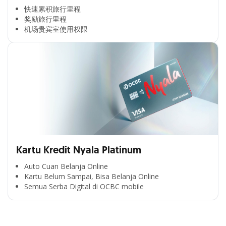
快速累积旅行里程​
奖励旅行里程​
机场贵宾室使用权限​
Kartu Kredit Nyala Platinum
Auto Cuan Belanja Online
Kartu Belum Sampai, Bisa Belanja Online
Semua Serba Digital di OCBC mobile
Cross Selling Banner Global
Min. size 1204x240px. Less than that, there is a possibility