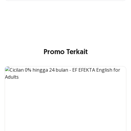
Cross Selling Banner Global
Min. size 1204x240px. Less than that, there is a possibility
that your image will be blurry or stretched
Promo Terkait