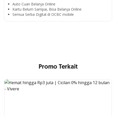
Auto Cuan Belanja Online
Kartu Belum Sampai, Bisa Belanja Online
Semua Serba Digital di OCBC mobile
Cross Selling Banner Global
Min. size 1204x240px. Less than that, there is a possibility
that your image will be blurry or stretched
Promo Terkait