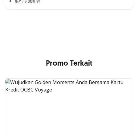
航行专属礼遇
Cross Selling Banner Global
Min. size 1204x240px. Less than that, there is a possibility
that your image will be blurry or stretched
Promo Terkait