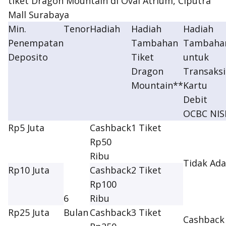
tiket Dragon Mountain di Oval Atrium, Ciputra
Mall Surabaya
Min.
Tenor
Hadiah
Hadiah
Hadiah
Penempatan
Tambahan
Tambaha
Deposito
Tiket
untuk
Dragon
Transaksi
Mountain**
Kartu
Debit
OCBC NIS
Rp5 Juta
Cashback
1 Tiket
Rp50
Ribu
Tidak Ada
Rp10 Juta
Cashback
2 Tiket
Rp100
6
Ribu
Rp25 Juta
Bulan
Cashback
3 Tiket
Cashback