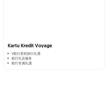
Kartu Kredit Voyage
V航行里程旅行礼遇
航行礼宾服务
航行专属礼遇
Cross Selling Banner Global
Min. size 1204x240px. Less than that, there is a possibility
that your image will be blurry or stretched