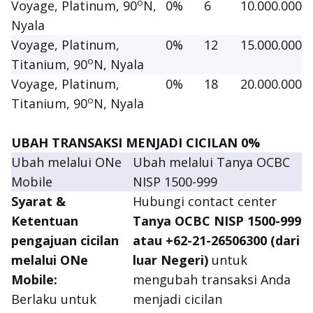
o
Voyage, Platinum, 90
N,
0%
6
10.000.000
Nyala
Voyage, Platinum,
0%
12
15.000.000
o
Titanium, 90
N, Nyala
Voyage, Platinum,
0%
18
20.000.000
o
Titanium, 90
N, Nyala
UBAH TRANSAKSI MENJADI CICILAN 0%
Ubah melalui ONe
Ubah melalui Tanya OCBC
Mobile
NISP 1500-999
Syarat &
Hubungi contact center
Ketentuan
Tanya OCBC NISP 1500-999
pengajuan cicilan
atau +62-21-26506300 (dari
melalui ONe
luar Negeri)
untuk
Mobile:
mengubah transaksi Anda
Berlaku untuk
menjadi cicilan