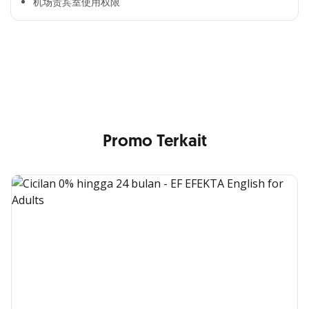
机场贵宾室使用权限​
Cross Selling Banner Global
Min. size 1204x240px. Less than that, there is a possibility
that your image will be blurry or stretched
Promo Terkait