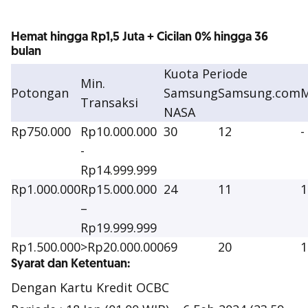
Hemat hingga Rp1,5 Juta + Cicilan 0% hingga 36
bulan
Kuota Periode
Min.
Potongan
Samsung
Samsung.com
Transaksi
NASA
Rp750.000
Rp10.000.000
30
12
-
-
Rp14.999.999
Rp1.000.000
Rp15.000.000
24
11
1
–
Rp19.999.999
Rp1.500.000
>Rp20.000.000
69
20
1
Syarat dan Ketentuan:
Dengan Kartu Kredit OCBC