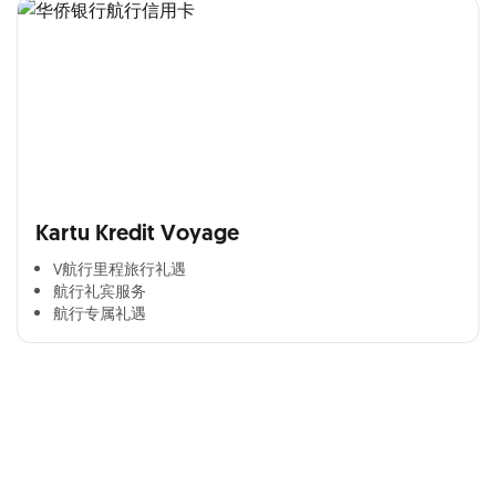
Kartu Kredit Voyage
V航行里程旅行礼遇
航行礼宾服务
航行专属礼遇
Cross Selling Banner Global
Min. size 1204x240px. Less than that, there is a possibility
that your image will be blurry or stretched