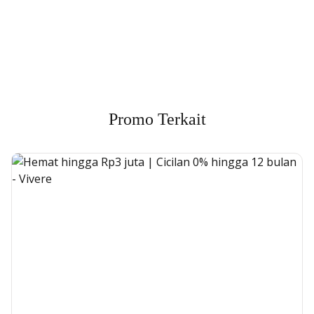
Min. size 1204x240px. Less than that, there is a possibility
that your image will be blurry or stretched
Promo Terkait