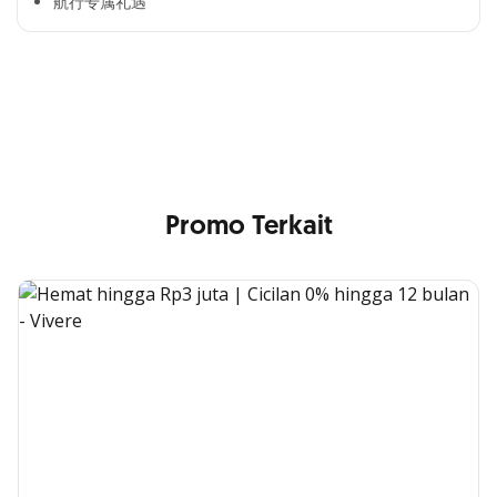
航行专属礼遇
Cross Selling Banner Global
Min. size 1204x240px. Less than that, there is a possibility
that your image will be blurry or stretched
Promo Terkait