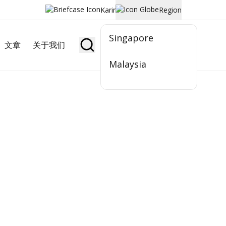
Karir
Region
Singapore
文章
关于我们
Jadi Nasabah
Malaysia