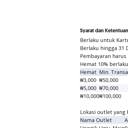
Syarat dan Ketentua
Berlaku untuk Kart
Berlaku hingga 31
Pembayaran harus d
Hemat 10% berlaku
Hemat
Min. Transa
₩3,000
₩50,000
₩5,000
₩70,000
₩10,000
₩100,000
Lokasi
outlet
yang b
Nama Outlet
A