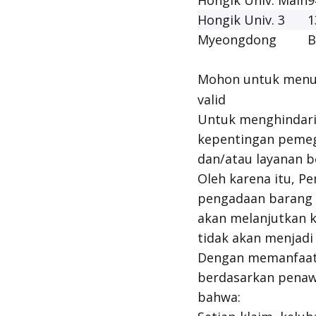
Hongik Univ. Main
9
Hongik Univ. 3
1
Myeongdong
B
Mohon untuk men
valid
Untuk menghindari 
kepentingan pemeg
dan/atau layanan b
Oleh karena itu, 
pengadaan barang 
akan melanjutkan k
tidak akan menjadi 
Dengan memanfaat
berdasarkan penaw
bahwa: