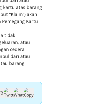
bul dari atau
 kartu atas barang
but “Klaim”) akan
an Pemegang Kartu
a tidak
geluaran, atau
ngan cedera
mbul dari atau
tau barang