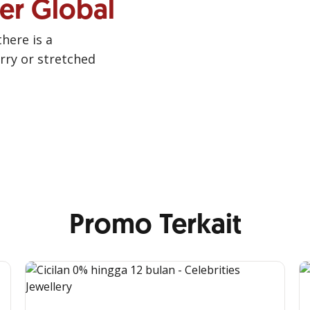
ner Global
there is a
urry or stretched
Promo Terkait