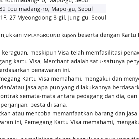
4 Eoulmadang-ro, Mapo-gu, Seoul
32 Eoulmadang-ro, Mapo-gu, Seoul
1F, 27 Myeongdong 8-gil, Jung-gu, Seoul
unjukkan
beserta dengan Kartu K
MPLAYGROUND kupon
keraguan, meskipun Visa telah memfasilitasi penaw
ang kartu Visa, Merchant adalah satu-satunya pen
erdasarkan penawaran ini.
Pemegang Kartu Visa memahami, mengakui dan meny
dan/atau jasa apa pun yang dilakukannya berdasar
ontrak semata-mata antara pedagang dan dia, dan V
perjanjian. pesta di sana.
kan atau mencoba memanfaatkan barang dan jasa
aran ini, Pemegang Kartu Visa memahami, mengaku