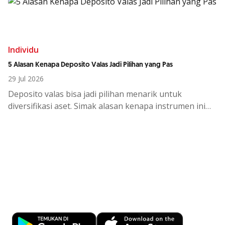
investasi tetap maksimal.
Individu
5 Alasan Kenapa Deposito Valas Jadi Pilihan yang Pas
29 Jul 2026
Deposito
valas
bisa
jadi
pilihan
menarik
untuk
diversifikasi
aset.
Simak
alasan
kenapa
instrumen
ini
cocok
di
tengah
kondisi
ekono
Kemudahan Transaksi Perbankan di
Ujung Jari
Download OCBC mobile sekarang!