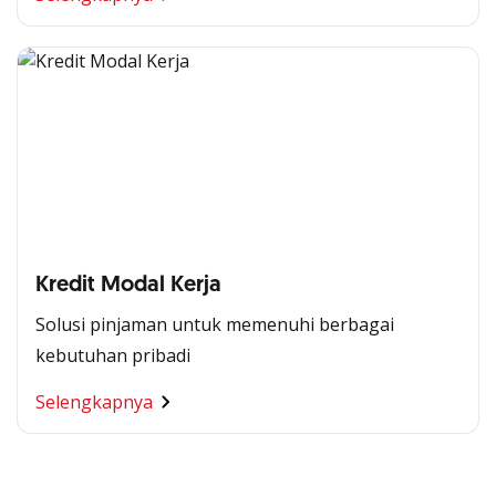
Kredit Modal Kerja
Solusi pinjaman untuk memenuhi berbagai
kebutuhan pribadi
Segala Kemudahan Ada
Selengkapnya
di Satu Genggaman
Nikmati berbagai layanan kartu OCBC sesuai kebutuhan
Anda