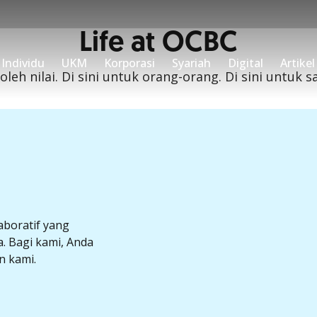
sional
Life at OCBC
BC
Individu
UKM
Korporasi
Syariah
Digital
Artikel
leh nilai. Di sini untuk orang-orang. Di sini untuk sa
if terhadap industri
tanmu sekarang karena
boratif yang
 Bagi kami, Anda
n kami.