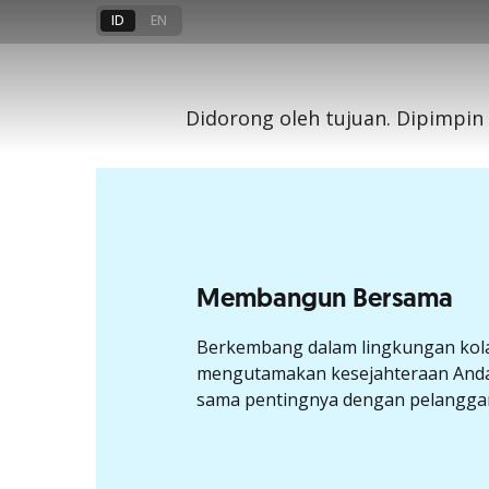
secara profe
ID
EN
bersama OC
Didorong oleh tujuan. Dipimpin o
Mulai memberikan dampak posit
ekonomi dan temukan kesempa
#OpportunityStartsHere
Lihat lowongan
Membangun Bersama
Berkembang dalam lingkungan kola
mengutamakan kesejahteraan Anda.
sama pentingnya dengan pelangga