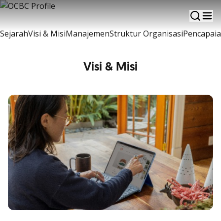
Sekilas informasi mengenai perkembangan OCBC
Sejarah
Visi & Misi
Manajemen
Struktur Organisasi
Pencapai
Visi & Misi