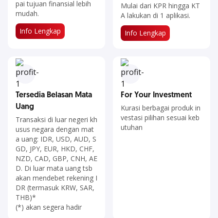
pai tujuan finansial lebih
Mulai dari KPR hingga KT
mudah.
A lakukan di 1 aplikasi.
Info Lengkap​​​​​​​
Info Lengkap​​​​​​​​
Tersedia Belasan Mata
For Your Investment
Uang
Kurasi berbagai produk in
vestasi pilihan sesuai keb
Transaksi di luar negeri kh
utuhan
usus negara dengan mat
a uang: IDR, USD, AUD, S
GD, JPY, EUR, HKD, CHF,
NZD, CAD, GBP, CNH, AE
D. Di luar mata uang tsb
akan mendebet rekening I
DR (termasuk KRW, SAR,
THB)*
(*) akan segera hadir