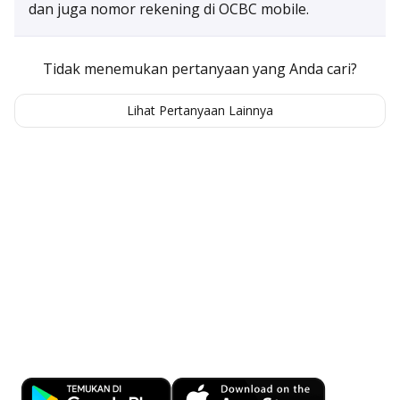
dan juga nomor rekening di OCBC mobile.
Tidak menemukan pertanyaan yang Anda cari?
Hadiah seru dari Poinseru!
Lihat Pertanyaan Lainnya
Tukar Poinseru dengan beragam hadiah
Selengkapnya
Kemudahan Transaksi Perbankan di
Ujung Jari
Download OCBC mobile sekarang!