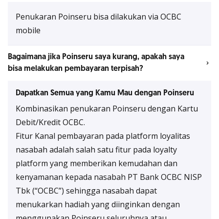
Penukaran Poinseru bisa dilakukan via OCBC
mobile
Bagaimana jika Poinseru saya kurang, apakah saya
bisa melakukan pembayaran terpisah?
Dapatkan Semua yang Kamu Mau dengan Poinseru
Kombinasikan penukaran Poinseru dengan Kartu
Debit/Kredit OCBC.
Fitur Kanal pembayaran pada platform loyalitas
nasabah adalah salah satu fitur pada loyalty
platform yang memberikan kemudahan dan
kenyamanan kepada nasabah PT Bank OCBC NISP
Tbk (“OCBC”) sehingga nasabah dapat
menukarkan hadiah yang diinginkan dengan
menggunakan Poinseru seluruhnya atau