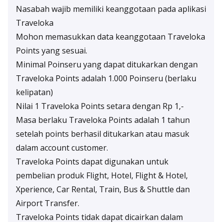
Nasabah wajib memiliki keanggotaan pada aplikasi
Traveloka
Mohon memasukkan data keanggotaan Traveloka
Points yang sesuai.
Minimal Poinseru yang dapat ditukarkan dengan
Traveloka Points adalah 1.000 Poinseru (berlaku
kelipatan)
Nilai 1 Traveloka Points setara dengan Rp 1,-
Masa berlaku Traveloka Points adalah 1 tahun
setelah points berhasil ditukarkan atau masuk
dalam account customer.
Traveloka Points dapat digunakan untuk
pembelian produk Flight, Hotel, Flight & Hotel,
Xperience, Car Rental, Train, Bus & Shuttle dan
Airport Transfer.
Traveloka Points tidak dapat dicairkan dalam