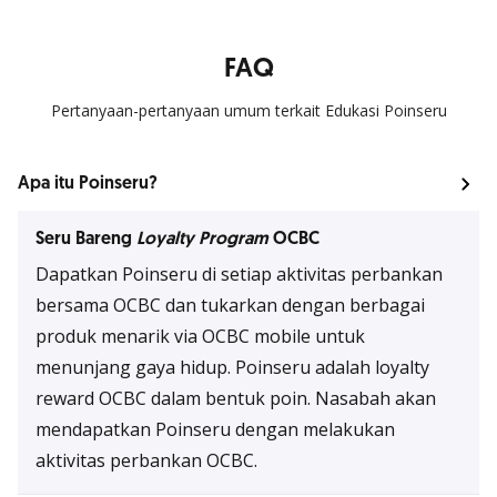
FAQ
Pertanyaan-pertanyaan umum terkait Edukasi Poinseru
Apa itu Poinseru?​
Seru Bareng
Loyalty Program
OCBC
Dapatkan Poinseru di setiap aktivitas perbankan
bersama OCBC dan tukarkan dengan berbagai
produk menarik via OCBC mobile untuk
menunjang gaya hidup. Poinseru adalah loyalty
reward OCBC dalam bentuk poin. Nasabah akan
mendapatkan Poinseru dengan melakukan
aktivitas perbankan OCBC.