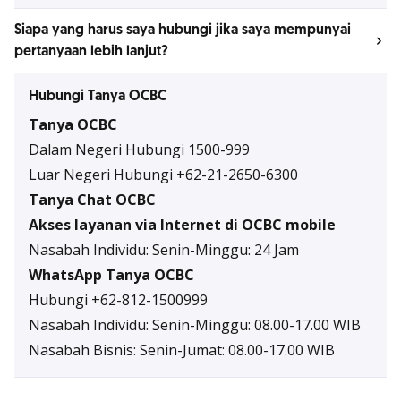
Siapa yang harus saya hubungi jika saya mempunyai
pertanyaan lebih lanjut?
Hubungi Tanya OCBC
Tanya OCBC
Dalam Negeri Hubungi 1500-999
Luar Negeri Hubungi +62-21-2650-6300
Tanya Chat OCBC
Akses layanan via Internet di OCBC mobile
Nasabah Individu: Senin-Minggu: 24 Jam
WhatsApp Tanya OCBC
Hubungi +62-812-1500999
Nasabah Individu: Senin-Minggu: 08.00-17.00 WIB
Nasabah Bisnis: Senin-Jumat: 08.00-17.00 WIB