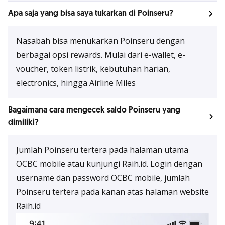
Apa saja yang bisa saya tukarkan di Poinseru?
Nasabah bisa menukarkan Poinseru dengan
berbagai opsi rewards. Mulai dari e-wallet, e-
voucher, token listrik, kebutuhan harian,
electronics, hingga Airline Miles​
Bagaimana cara mengecek saldo Poinseru yang
dimiliki?
Jumlah Poinseru tertera pada halaman utama
OCBC mobile atau kunjungi Raih.id. Login dengan
username dan password OCBC mobile, jumlah
Poinseru tertera pada kanan atas halaman website
Raih.id