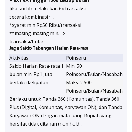
+ EXTRA hingga 1500 setiap bulan
Jika sudah melakukan 6x transaksi
secara kombinasi**.
*syarat min Rp50 Ribu/transaksi
**masing-masing min. 1x
transaksi/bulan
Jaga Saldo Tabungan Harian Rata-rata
Aktivitas
Poinseru
Saldo Harian Rata-rata 1
Min. 50
bulan min. Rp1 Juta
Poinseru/Bulan/Nasabah
berlaku kelipatan
Maks. 2.500
Poinseru/Bulan/Nasabah
Berlaku untuk Tanda 360 (Komunitas), Tanda 360
Plus (Digital, Komunitas, Karyawan ON), dan Tanda
Karyawan ON dengan mata uang Rupiah yang
bersifat tidak ditahan (non hold).