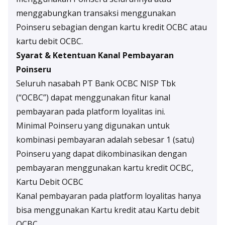
menggabungkan transaksi menggunakan
Poinseru sebagian dengan kartu kredit OCBC atau
kartu debit OCBC.
Syarat & Ketentuan Kanal Pembayaran
Poinseru
Seluruh nasabah PT Bank OCBC NISP Tbk
(“OCBC”) dapat menggunakan fitur kanal
pembayaran pada platform loyalitas ini.
Minimal Poinseru yang digunakan untuk
kombinasi pembayaran adalah sebesar 1 (satu)
Poinseru yang dapat dikombinasikan dengan
pembayaran menggunakan kartu kredit OCBC,
Kartu Debit OCBC
Kanal pembayaran pada platform loyalitas hanya
bisa menggunakan Kartu kredit atau Kartu debit
OCBC