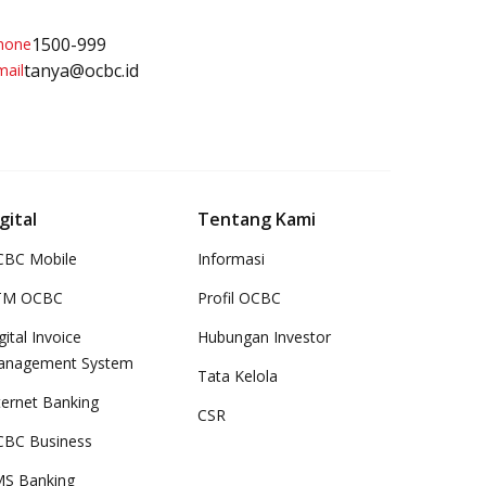
1500-999
tanya@ocbc.id
gital
Tentang Kami
BC Mobile
Informasi
TM OCBC
Profil OCBC
gital Invoice
Hubungan Investor
anagement System
Tata Kelola
ternet Banking
CSR
BC Business
S Banking