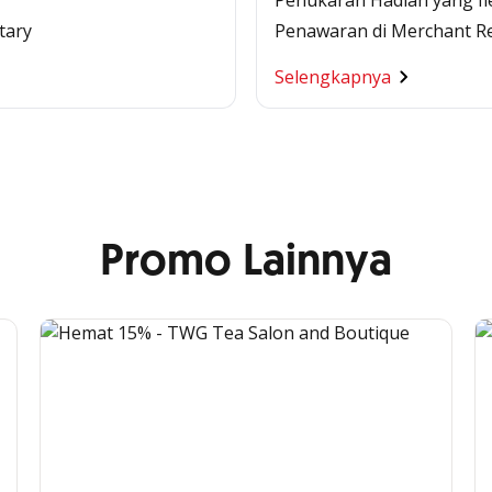
Penukaran Hadiah yang fl
tary
Penawaran di Merchant R
Selengkapnya
Promo Lainnya