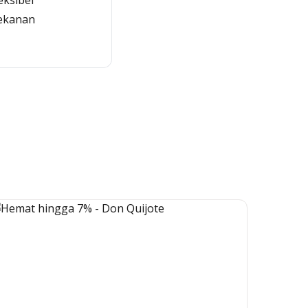
eksibel
ekanan