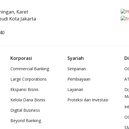
uningan, Karet
udi Kota Jakarta
40
Korporasi
Syariah
Di
Commercial Banking
Simpanan
OC
Large Corporations
Pembiayaan
A
Ekspansi Bisnis
Layanan
Di
M
Kelola Dana Bisnis
Proteksi dan Investasi
In
Digital Business
OC
Beyond Banking
SM