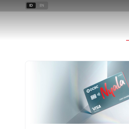
Kartu Transa
ID
EN
Jadikan setiap tahapan kehidu
baru yang penuh makna
Ajukan Sekarang