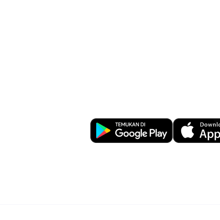
Kemudahan Tr
Perbankan di U
Download OCBC mobile sekara