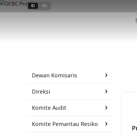
ID
EN
Sekilas informasi mengenai p
Dewan Komisaris
Direksi
Komite Audit
Komite Pemantau Resiko
P