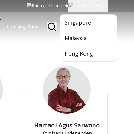
Karir
Region
n
Singapore
Tentang Kami
Jadi Nasabah
Malaysia
Hong Kong
g
Hartadi Agus Sarwono
Komisaris Independen