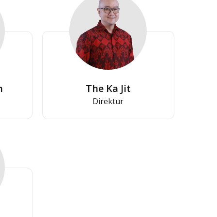
n
The Ka Jit
Direktur