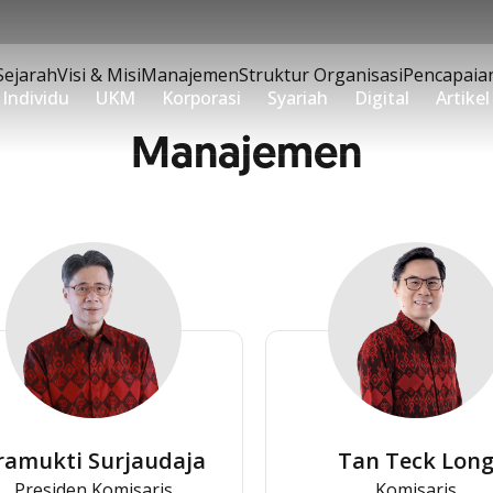
erkembangan OCBC
Sejarah
Visi & Misi
Manajemen
Struktur Organisasi
Pencapaia
Individu
UKM
Korporasi
Syariah
Digital
Artikel
Manajemen
ramukti Surjaudaja
Tan Teck Lon
Presiden Komisaris
Komisaris