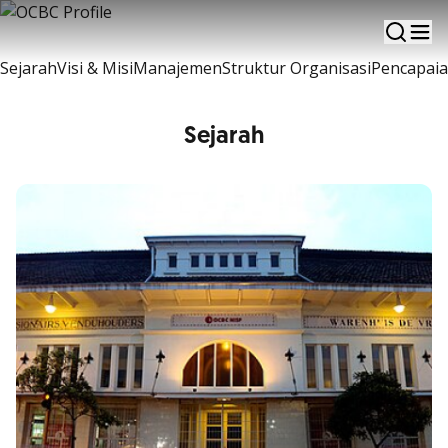
Sekilas informasi mengenai perkembangan OCBC
Sejarah
Visi & Misi
Manajemen
Struktur Organisasi
Pencapai
Sejarah