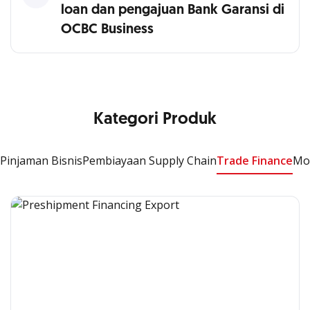
loan dan pengajuan Bank Garansi di
OCBC Business
Kategori Produk
Pinjaman Bisnis
Pembiayaan Supply Chain
Trade Finance
Mod