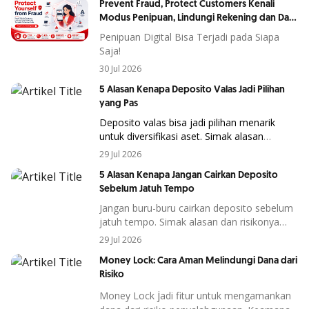
Prevent Fraud, Protect Customers Kenali
Modus Penipuan, Lindungi Rekening dan Data
Pribadi Anda
Penipuan Digital Bisa Terjadi pada Siapa
Saja!
30 Jul 2026
5 Alasan Kenapa Deposito Valas Jadi Pilihan
yang Pas
Deposito
valas
bisa
jadi
pilihan
menarik
untuk
diversifikasi
aset.
Simak
alasan
kenapa
instrumen
ini
cocok
di
tengah
29 Jul 2026
kondisi
ekono
5 Alasan Kenapa Jangan Cairkan Deposito
Sebelum Jatuh Tempo
Jangan buru-buru cairkan deposito sebelum
jatuh tempo. Simak alasan dan risikonya
agar keuntungan investasi tetap maksimal.
29 Jul 2026
Money Lock: Cara Aman Melindungi Dana dari
Risiko
j
Money Lock
adi fitur untuk mengamankan