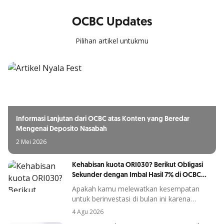
OCBC Updates
Pilihan artikel untukmu
Informasi Lanjutan dari OCBC atas Konten yang Beredar
Mengenai Deposito Nasabah
2 Mei 2026
Kehabisan kuota ORI030? Berikut Obligasi
Sekunder dengan Imbal Hasil 7% di OCBC
mobile
Apakah kamu melewatkan kesempatan
untuk berinvestasi di bulan ini karena
penawaran ORI30 sudah berakhir?
4 Agu 2026