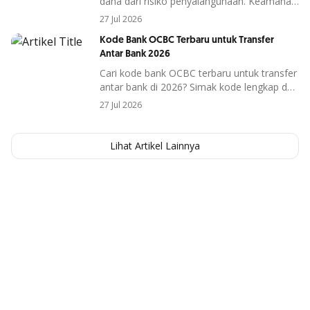
dana dari risiko penyalahgunaan.
Keamanan
dana menjadi salah satu hal yang semakin
27 Jul 2026
diperhatikan, terutama di era digital saat ini.
Kode Bank OCBC Terbaru untuk Transfer
penipuan
Risiko seperti
membuat banyak
Antar Bank 2026
orang mulai mencari cara untuk melindungi
uang mereka dengan lebih optimal.
Cari kode bank OCBC terbaru untuk transfer
antar bank di 2026? Simak kode lengkap dan
cara penggunaannya agar transaksi berjalan
27 Jul 2026
lancar.
Lihat Artikel Lainnya