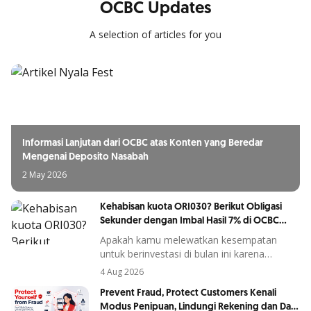
OCBC Updates
A selection of articles for you
Informasi Lanjutan dari OCBC atas Konten yang Beredar
Mengenai Deposito Nasabah
2 May 2026
Kehabisan kuota ORI030? Berikut Obligasi
Sekunder dengan Imbal Hasil 7% di OCBC
mobile
Apakah kamu melewatkan kesempatan
untuk berinvestasi di bulan ini karena
penawaran ORI30 sudah berakhir?
4 Aug 2026
Prevent Fraud, Protect Customers Kenali
Modus Penipuan, Lindungi Rekening dan Data