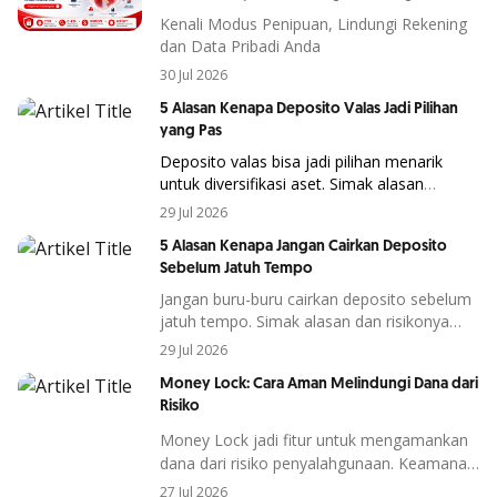
Pribadi Anda
Kenali Modus Penipuan, Lindungi Rekening
dan Data Pribadi Anda
30 Jul 2026
5 Alasan Kenapa Deposito Valas Jadi Pilihan
yang Pas
Deposito
valas
bisa
jadi
pilihan
menarik
untuk
diversifikasi
aset.
Simak
alasan
kenapa
instrumen
ini
cocok
di
tengah
29 Jul 2026
kondisi
ekonomi global.
5 Alasan Kenapa Jangan Cairkan Deposito
Sebelum Jatuh Tempo
Jangan buru-buru cairkan deposito sebelum
jatuh tempo. Simak alasan dan risikonya
agar keuntungan investasi tetap maksimal.
29 Jul 2026
Money Lock: Cara Aman Melindungi Dana dari
Risiko
Money Lock
jadi fitur untuk mengamankan
dana dari risiko penyalahgunaan.
Keamanan
dana menjadi salah satu hal yang semakin
27 Jul 2026