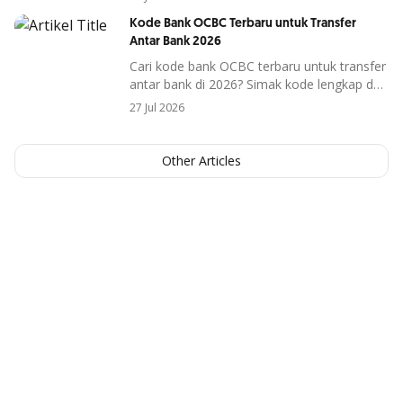
diperhatikan, terutama di era digital saat ini.
Kode Bank OCBC Terbaru untuk Transfer
penipuan
Risiko seperti
membuat banyak
Antar Bank 2026
orang mulai mencari cara untuk melindungi
uang mereka dengan lebih optimal.
Cari kode bank OCBC terbaru untuk transfer
antar bank di 2026? Simak kode lengkap dan
cara penggunaannya agar transaksi berjalan
27 Jul 2026
lancar.
Other Articles