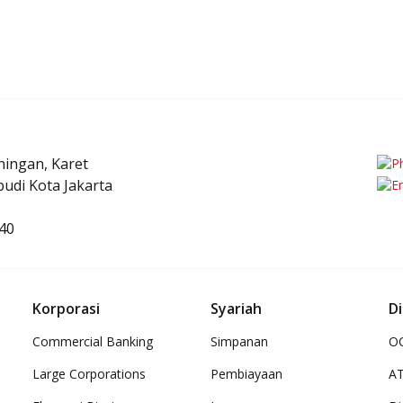
uningan, Karet
udi Kota Jakarta
40
Korporasi
Syariah
Di
Commercial Banking
Simpanan
OC
Large Corporations
Pembiayaan
A