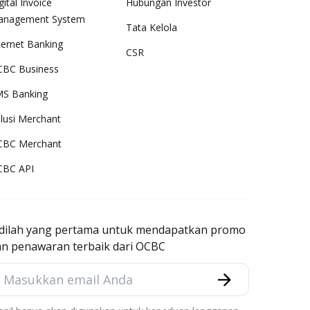
gital Invoice
Hubungan Investor
anagement System
Tata Kelola
ternet Banking
CSR
BC Business
S Banking
lusi Merchant
CBC Merchant
CBC API
adilah yang pertama untuk mendapatkan promo
an penawaran terbaik dari OCBC