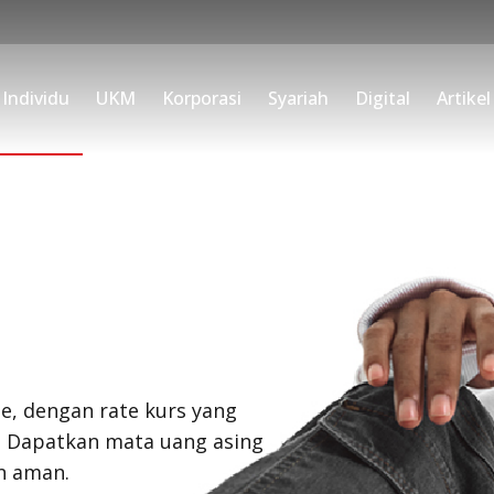
Individu
UKM
Korporasi
Syariah
Digital
Artikel
le, dengan rate kurs yang
t. Dapatkan mata uang asing
n aman.