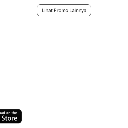
Lihat Promo Lainnya
ansaksi
jung Jari
ng!