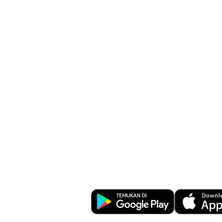
Kemudahan Tr
Perbankan di U
Download OCBC mobile sekara