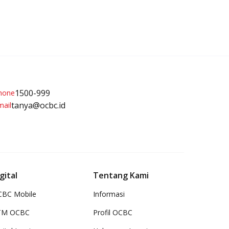
1500-999
tanya@ocbc.id
gital
Tentang Kami
BC Mobile
Informasi
TM OCBC
Profil OCBC