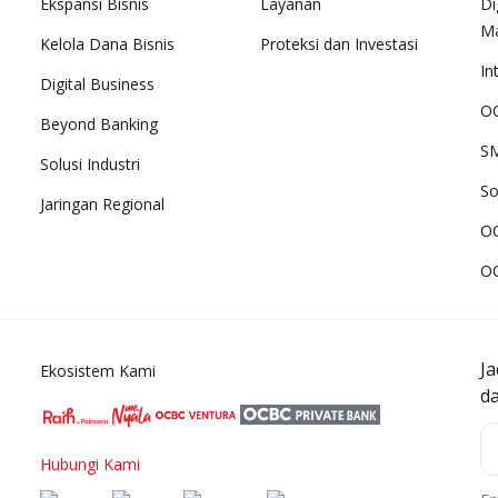
Ekspansi Bisnis
Layanan
Di
M
Kelola Dana Bisnis
Proteksi dan Investasi
In
Digital Business
OC
Beyond Banking
SM
Solusi Industri
So
Jaringan Regional
O
O
J
Ekosistem Kami
d
Hubungi Kami