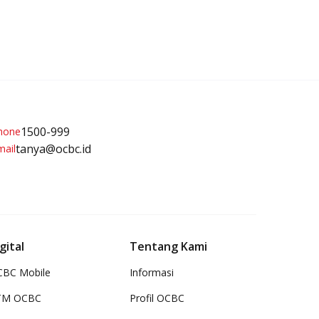
1500-999
tanya@ocbc.id
gital
Tentang Kami
BC Mobile
Informasi
TM OCBC
Profil OCBC