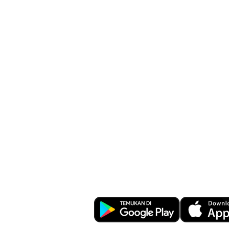
Kemudahan Tr
Perbankan di U
Download OCBC mobile sekara