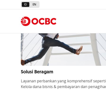
ID
EN
Kemudahan instruksi transaks
kembangkan ekosistem bisnis d
platform
Solusi Beragam
Layanan perbankan yang komprehensif seperti
Kelola dana bisnis & pembayaran dan penagiha