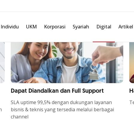
i keuangan untuk
igital tanpa pindah
Individu
UKM
Korporasi
Syariah
Digital
Artikel
Dapat Diandalkan dan Full Support
H
SLA uptime 99,5% dengan dukungan layanan
Te
n
bisnis & teknis yang tersedia melalui berbagai
channel