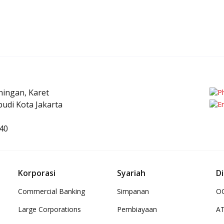
uningan, Karet
udi Kota Jakarta
40
Korporasi
Syariah
Di
Commercial Banking
Simpanan
OC
Large Corporations
Pembiayaan
A