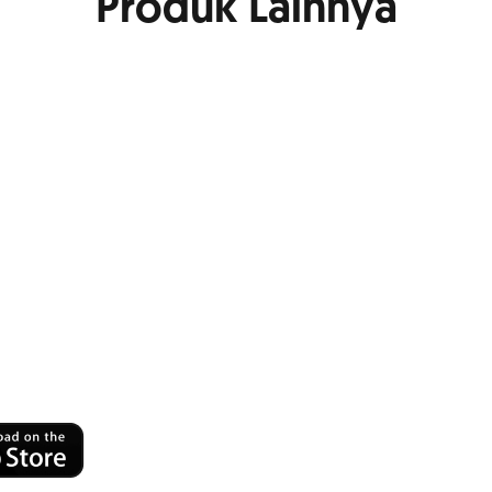
Produk Lainnya
ansaksi
jung Jari
ng!