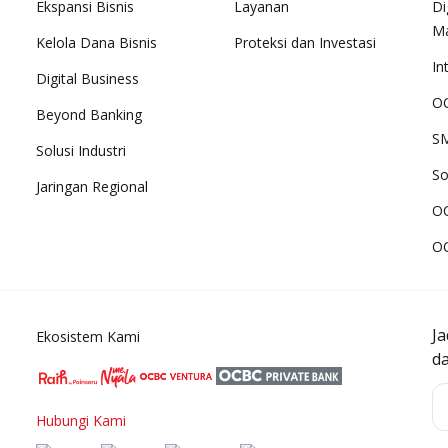
Ekspansi Bisnis
Layanan
Di
M
Kelola Dana Bisnis
Proteksi dan Investasi
In
Digital Business
OC
Beyond Banking
SM
Solusi Industri
So
Jaringan Regional
O
O
J
Ekosistem Kami
d
Hubungi Kami