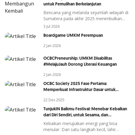
untuk Pemulihan Berkelanjutan
mungkin terasa kompleks
Bencana yang melanda sejumlah wilayah di
Sumatera pada akhir 2025 menimbulkan
dampak yang signifikan terhadap kehidupan
3 Jul 2026
masyarakat.
Boardgame UMKM Perempuan
2 Jan 2026
OCBCPreneurship: UMKM Disabilitas
#MelajuJauh Dorong Literasi Keuangan
2 Jan 2026
OCBC Society 2025 Fase Pertama:
Memperkuat Infrastruktur Dasar untuk
Kualitas Hidup Masyarakat
22 Des 2025
TunjukIN Baikmu Festival: Menebar Kebaikan
dari Diri Sendiri, untuk Sesama, dan
Lingkungan
Kebaikan merupakan energi yang bisa
menular. Dari satu langkah kecil, lahir