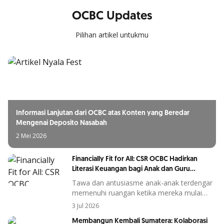
OCBC Updates
Pilihan artikel untukmu
Informasi Lanjutan dari OCBC atas Konten yang Beredar
Mengenai Deposito Nasabah
2 Mei 2026
Financially Fit for All: CSR OCBC Hadirkan
Literasi Keuangan bagi Anak dan Guru
Indonesia
Tawa dan antusiasme anak-anak terdengar
memenuhi ruangan ketika mereka mulai
membicarakan satu hal yang sangat dekat
3 Jul 2026
dengan kehidupan sehari-hari: uang. Bagi
Membangun Kembali Sumatera: Kolaborasi
sebagian orang dewasa, topik keuangan