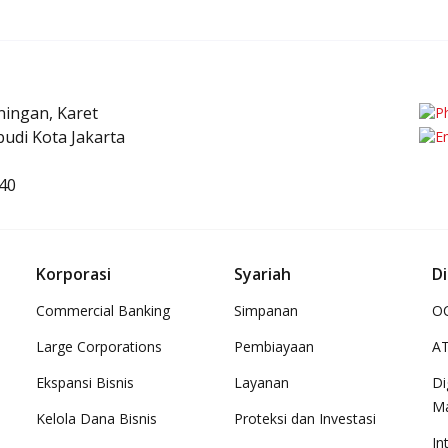
uningan, Karet
udi Kota Jakarta
40
Korporasi
Syariah
Di
Commercial Banking
Simpanan
OC
Large Corporations
Pembiayaan
A
Ekspansi Bisnis
Layanan
Di
M
Kelola Dana Bisnis
Proteksi dan Investasi
In