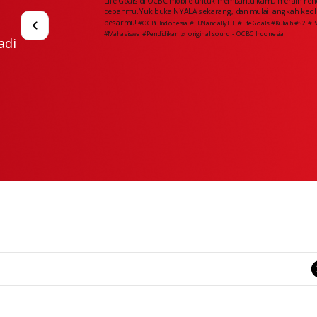
Life Goals di OCBC mobile untuk membantu kamu meraih re
depanmu. Yuk buka NYALA sekarang, dan mulai langkah keci
besarmu!
#OCBCIndonesia
#FUNanciallyFIT
#LifeGoals
#Kuliah
#S2
#B
#Mahasiswa
#Pendidikan
♬ original sound - OCBC Indonesia
adi