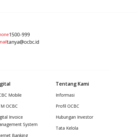
1500-999
tanya@ocbc.id
gital
Tentang Kami
BC Mobile
Informasi
TM OCBC
Profil OCBC
gital Invoice
Hubungan Investor
anagement System
Tata Kelola
ternet Banking