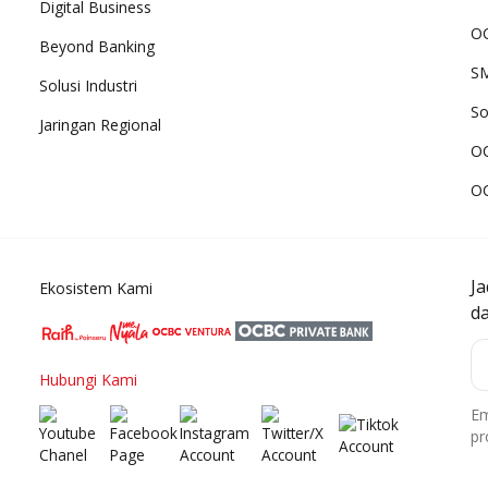
Digital Business
OC
Beyond Banking
SM
Solusi Industri
So
Jaringan Regional
O
O
J
Ekosistem Kami
d
Hubungi Kami
Em
pr