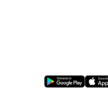
Kemudahan Tr
Perbankan di U
Download OCBC mobile sekara