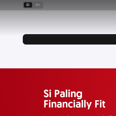
Wealth Insig
ID
EN
Stay up-to-date terhadap perk
informasi, dan analisa seputar 
Si Paling
Financially Fit