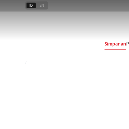
ID
EN
Simpanan
Simpanan
P