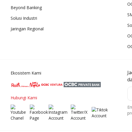
OC
Beyond Banking
SM
Solusi Industri
So
Jaringan Regional
O
O
J
Ekosistem Kami
d
Hubungi Kami
Em
pr