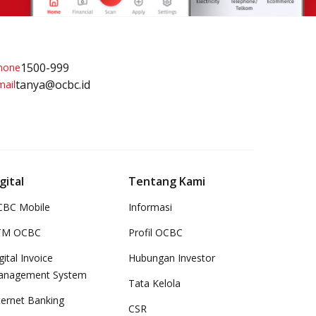
1500-999
tanya@ocbc.id
gital
Tentang Kami
BC Mobile
Informasi
TM OCBC
Profil OCBC
gital Invoice
Hubungan Investor
anagement System
Tata Kelola
ternet Banking
CSR