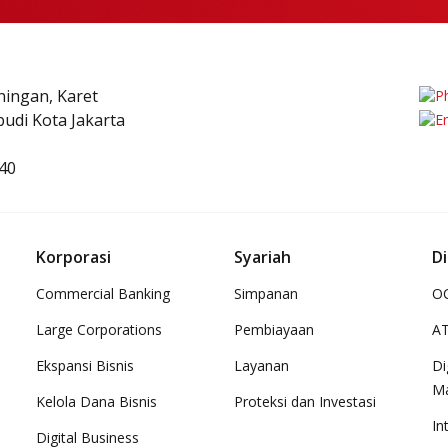
uningan, Karet
udi Kota Jakarta
40
Korporasi
Syariah
Di
Commercial Banking
Simpanan
OC
Large Corporations
Pembiayaan
A
Ekspansi Bisnis
Layanan
Di
M
Kelola Dana Bisnis
Proteksi dan Investasi
In
Digital Business