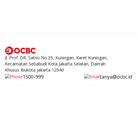
Jl. Prof. DR. Satrio No.25, Kuningan, Karet Kuningan,
Kecamatan Setiabudi Kota Jakarta Selatan, Daerah
Khusus Ibukota Jakarta 12940
1500-999
tanya@ocbc.id
Individu
UKM
Korporasi
Syariah
Digital
Tentang Kami
Promo
Syarat dan Ketentuan