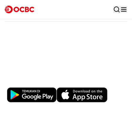
Tata Kelola Perusahaan
Tata Kelola Terintegrasi
KYC/ AML
Kemudahan Transaksi Perbankan di
Ujung Jari
Download OCBC mobile sekarang!