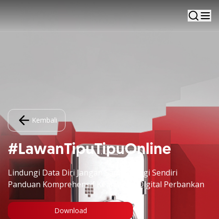
Kembali
#LawanTipuTipuOnline
Lindungi Data Diri Jangan Sampai Rugi Sendiri
Panduan Komprehensif Keamanan Digital Perbankan
Download