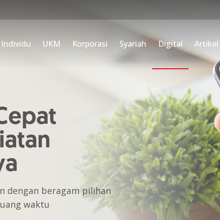
Individu
UKM
Korporasi
Syariah
Digital
Artikel
Cepat
iatan
ya
an dengan beragam pilihan
 buang waktu