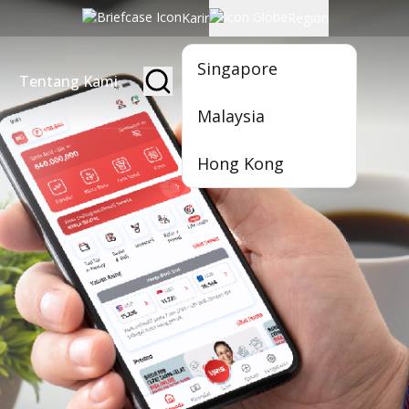
Karir
Region
Singapore
Tentang Kami
Jadi Nasabah
Malaysia
Hong Kong