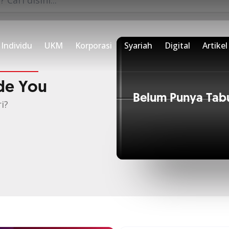
ud
antu kamu penuhi semua
Individu
UKM
Korporasi
Syariah
Digital
Artikel
de You
Belum Punya Tab
i?