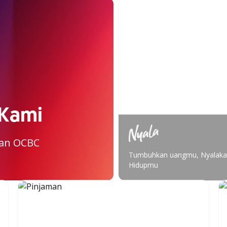
 Kami
nan OCBC
Tumbuhkan uangmu, Nyalak
Hidupmu