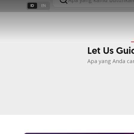
Bisa Terwuj
ID
EN
Solusi perbankan OCBC siap b
aspirasi dalam hidup #TAYTB
Let Us Gui
Apa yang Anda car