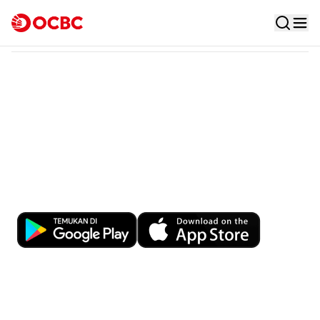
Tata Kelola Perusahaan
Tata Kelola Terintegrasi
KYC/ AML
Kemudahan Transaksi Perbankan di
Ujung Jari
Download OCBC mobile sekarang!