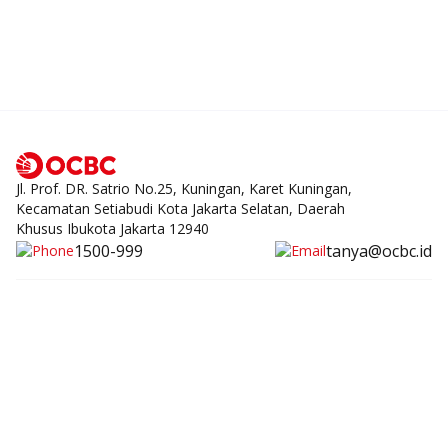
Jl. Prof. DR. Satrio No.25, Kuningan, Karet Kuningan,
Kecamatan Setiabudi Kota Jakarta Selatan, Daerah
Khusus Ibukota Jakarta 12940
1500-999
tanya@ocbc.id
Individu
UKM
Korporasi
Syariah
Digital
Tentang Kami
Promo
Syarat dan Ketentuan