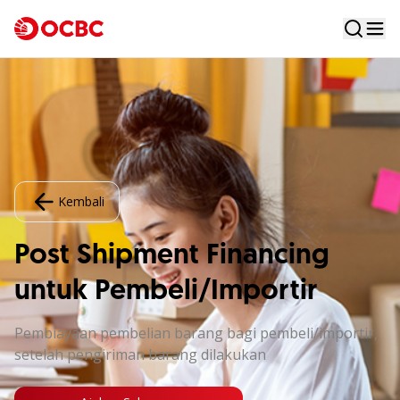
Kembali
Post Shipment Financing
untuk Pembeli/Importir
Pembiayaan pembelian barang bagi pembeli/importir,
setelah pengiriman barang dilakukan