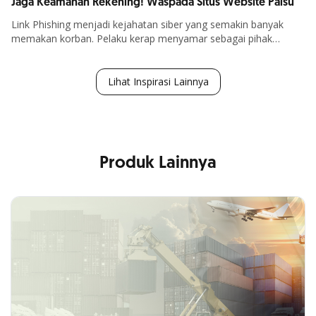
Jaga Keamanan Rekening! Waspada Situs Website Palsu
Link Phishing
menjadi kejahatan siber yang semakin banyak
memakan korban. Pelaku kerap menyamar sebagai pihak
Lebih Lanjut
tepercaya seperti Bank, Agen Travel, Vendor, atau Rekan Kerja,
lalu mereka akan mengirim
link
palsu melalui
email chat WA
,
SMS, media sosial, atau telepon.
Lihat Inspirasi Lainnya
Produk Lainnya