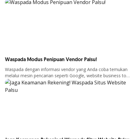
Lebih Lanjut
Waspada Modus Penipuan Vendor Palsu!
Waspada dengan informasi vendor yang Anda coba temukan
melalui mesin pencarian seperti Google, website business to
Lebih Lanjut
business (B2B), maupun melalui jejaring media sosial!