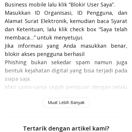
Business mobile lalu klik “Blokir User Saya”.
Masukkan ID Organisasi, ID Pengguna, dan
Alamat Surat Elektronik, kemudian baca Syarat
dan Ketentuan, lalu klik
check box
“Saya telah
membaca…” untuk menyetujui.
Jika informasi yang Anda masukkan benar,
blokir akses pengguna berhasil
Phishing
bukan sekedar
spam
namun juga
bentuk kejahatan
digital
yang bisa terjadi pada
siapa saja.
Mari sama-sama cegah penipuan dengan selalu
waspada terhadap modus penipuan yang
Muat Lebih Banyak
mengintai kita.
Tertarik dengan artikel kami?