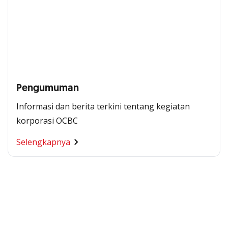
Pengumuman
Informasi dan berita terkini tentang kegiatan
korporasi OCBC
Segala Kemudahan Ada
Selengkapnya
di Satu Genggaman
Nikmati berbagai layanan kartu OCBC sesuai kebutuhan
Anda