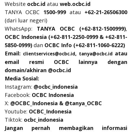
Website
ocbc.id
atau
web.ocbc.id
TANYA OCBC
1500-999
atau
+62-21-26506300
(dari luar negeri)
WhatsApp:
TANYA OCBC (+62-812-1500999)
,
OCBC Indonesia (+62-811-2250-0999 & +62-811-
5850-0999)
dan
OCBC Info (+62-811-1060-6222)
Email
:
,
atau
clientservices@ocbc.id
tanya@ocbc.id
email
resmi OCBC lainnya dengan
domain/
akhiran @ocbc.id
Media Sosial:
Instagram:
@ocbc_indonesia
Facebook:
OCBC Indonesia
X:
@OCBC_Indonesia & @tanya_OCBC
Youtube:
OCBC_Indonesia
Tiktok:
ocbc_indonesia
Jangan pernah membagikan informasi