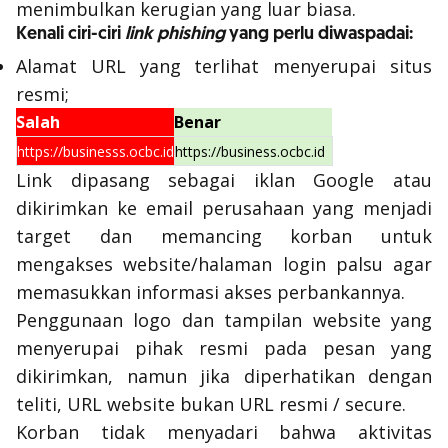
menimbulkan kerugian yang luar biasa.
Kenali ciri-ciri
link
phishing
yang perlu diwaspadai:
Alamat URL yang terlihat menyerupai situs
resmi;
Salah
Benar
https://businesss.ocbc.id
https://business.ocbc.id
Link
dipasang sebagai iklan Google atau
dikirimkan ke
email
perusahaan yang menjadi
target dan memancing korban untuk
mengakses
website
/halaman
login
palsu agar
memasukkan informasi akses perbankannya.
Penggunaan logo dan tampilan
website
yang
menyerupai pihak resmi pada pesan yang
dikirimkan, namun jika diperhatikan dengan
teliti, URL
website
bukan URL resmi /
secure
.
Korban tidak menyadari bahwa aktivitas