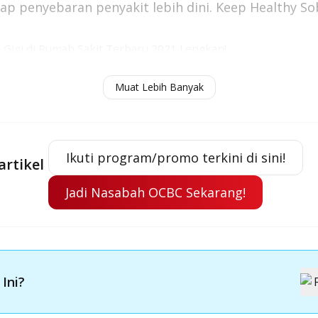
p penyebaran penyakit lebih dini.
Keep Healthy
So
 Gigi di Rumah Sakit Terbaru 2021 Lengkap!
i Anak di Bidan dan Puskesmas Terbaru 2021
Muat Lebih Banyak
 Check Up Lengkap dan Terbaru 2021
Ikuti program/promo terkini di sini!
artikel
Jadi Nasabah OCBC Sekarang!
 Ini?