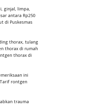
 ginjal, limpa,
isar antara Rp250
rut di Puskesmas
ing thorax, tulang
en thorax di rumah
ontgen thorax di
emeriksaan ini
Tarif rontgen
babkan trauma