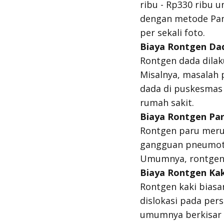
ribu - Rp330 ribu un
dengan metode
Pa
per sekali foto.
Biaya Rontgen Da
Rontgen dada dila
Misalnya, masalah 
dada di puskesmas b
rumah sakit.
Biaya Rontgen Pa
Rontgen paru meru
gangguan
pneumot
Umumnya, rontgen p
Biaya Rontgen Kak
Rontgen kaki biasa
dislokasi pada pers
umumnya berkisar a