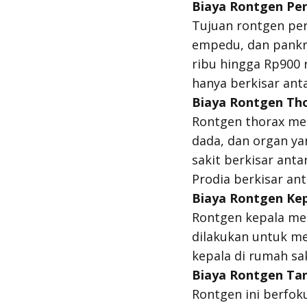
Biaya Rontgen Pe
Tujuan rontgen per
empedu, dan pankre
ribu hingga Rp900 
hanya berkisar anta
Biaya Rontgen Th
Rontgen thorax mer
dada, dan organ ya
sakit berkisar anta
Prodia berkisar ant
Biaya Rontgen Ke
Rontgen kepala men
dilakukan untuk me
kepala di rumah sak
Biaya Rontgen Ta
Rontgen ini berfo