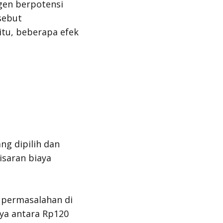
tgen berpotensi
sebut
itu, beberapa efek
ng dipilih dan
isaran biaya
 permasalahan di
nya antara Rp120