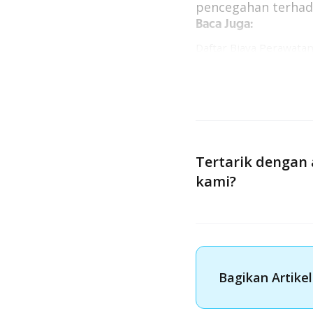
pencegahan terhada
Baca Juga:
Daftar Biaya Perawatan
Daftar Biaya Imunisas
Kisaran Biaya Medical
Tertarik dengan 
kami?
Bagikan Artikel