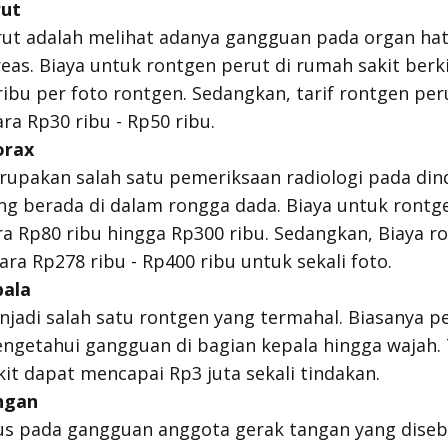
rut
ut adalah melihat adanya gangguan pada organ hati,
as. Biaya untuk rontgen perut di rumah sakit berk
ribu per foto rontgen. Sedangkan, tarif rontgen pe
ra Rp30 ribu - Rp50 ribu.
orax
upakan salah satu pemeriksaan radiologi pada dind
ng berada di dalam rongga dada. Biaya untuk rontg
ra Rp80 ribu hingga Rp300 ribu. Sedangkan, Biaya r
ara Rp278 ribu - Rp400 ribu untuk sekali foto.
pala
jadi salah satu rontgen yang termahal. Biasanya p
ngetahui gangguan di bagian kepala hingga wajah. 
it dapat mencapai Rp3 juta sekali tindakan.
ngan
kus pada gangguan anggota gerak tangan yang dise