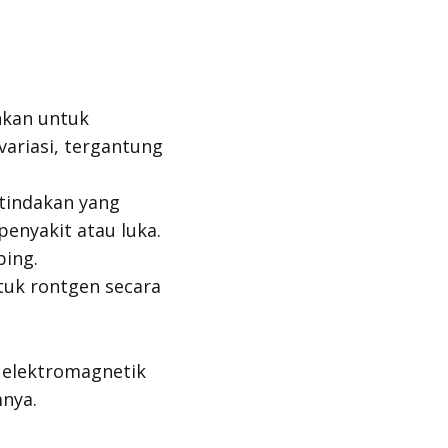
nkan untuk
ariasi, tergantung
 tindakan yang
enyakit atau luka.
ping.
ntuk rontgen secara
 elektromagnetik
nya.