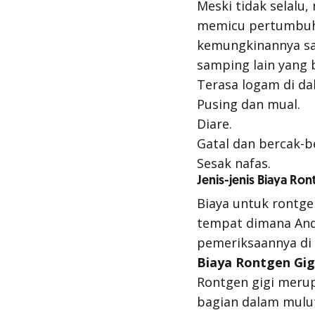
Meski tidak selalu
memicu pertumbuhan
kemungkinannya san
samping lain yang b
Terasa logam di da
Pusing dan mual.
Diare.
Gatal dan bercak-b
Sesak nafas.
Jenis-jenis Biaya Ro
Biaya untuk rontgen
tempat dimana Anda
pemeriksaannya di 
Biaya Rontgen Gig
Rontgen gigi merup
bagian dalam mulut