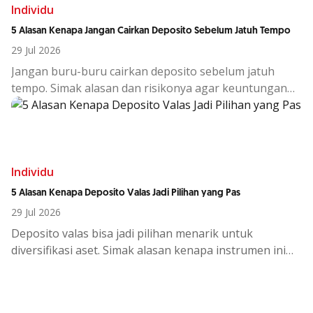
Individu
5 Alasan Kenapa Jangan Cairkan Deposito Sebelum Jatuh Tempo
29 Jul 2026
Jangan buru-buru cairkan deposito sebelum jatuh
tempo. Simak alasan dan risikonya agar keuntungan
investasi tetap maksimal.
Individu
5 Alasan Kenapa Deposito Valas Jadi Pilihan yang Pas
29 Jul 2026
Deposito
valas
bisa
jadi
pilihan
menarik
untuk
diversifikasi
aset.
Simak
alasan
kenapa
instrumen
ini
cocok
di
tengah
kondisi
ekono