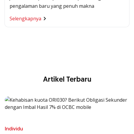
pengalaman baru yang penuh makna
Segala Kemudahan Ada
Selengkapnya
di Satu Genggaman
Nikmati berbagai layanan kartu OCBC sesuai kebutuhan
Anda
Artikel Terbaru
Individu