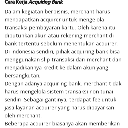
Cara Kerja
Acquiring Bank
Dalam kegiatan berbisnis,
merchant
harus
mendapatkan
acquirer
untuk mengelola
transaksi pembayaran kartu. Oleh karena itu,
dibutuhkan akun atau rekening
merchant
di
bank tertentu sebelum menentukan
acquirer
.
Di Indonesia sendiri, pihak
acquiring bank
bisa
menggunakan slip transaksi dari
merchant
dan
menjadikannya kredit ke dalam akun yang
bersangkutan.
Dengan adanya
acquiring bank
,
merchant
tidak
harus mengelola sistem transaksi non tunai
sendiri. Sebagai gantinya, terdapat
fee
untuk
jasa layanan
acquirer
yang harus dibayarkan
oleh
merchant
.
Beberapa
acquirer
biasanya akan memberikan