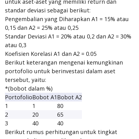
untuk aset-aset yang memiliki return dan
standar deviasi sebagai berikut:
Pengembalian yang Diharapkan A1 = 15% atau
0,15 dan A2 = 25% atau 0,25
Standar Deviasi A1 = 20% atau 0,2 dan A2 = 30%
atau 0,3
Koefisien Korelasi A1 dan A2 = 0.05
Berikut keterangan mengenai kemungkinan
portofolio untuk berinvestasi dalam aset
tersebut, yaitu:
*(bobot dalam %)
Portofolio
Bobot A1
Bobot A2
1
1
80
2
20
65
3
40
40
Berikut rumus perhitungan untuk tingkat