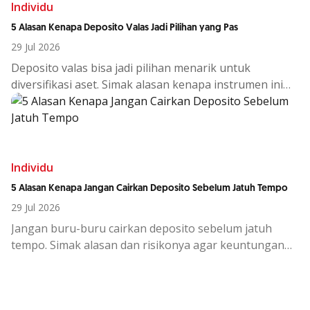
Individu
5 Alasan Kenapa Deposito Valas Jadi Pilihan yang Pas
29 Jul 2026
Deposito
valas
bisa
jadi
pilihan
menarik
untuk
diversifikasi
aset.
Simak
alasan
kenapa
instrumen
ini
cocok
di
tengah
kondisi
ekono
Individu
5 Alasan Kenapa Jangan Cairkan Deposito Sebelum Jatuh Tempo
29 Jul 2026
Jangan buru-buru cairkan deposito sebelum jatuh
tempo. Simak alasan dan risikonya agar keuntungan
investasi tetap maksimal.