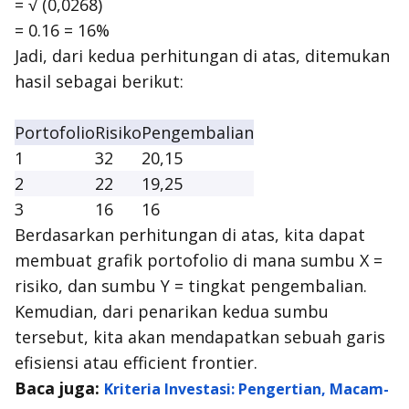
= √ (0,0268)
= 0.16 = 16%
Jadi, dari kedua perhitungan di atas, ditemukan
hasil sebagai berikut:
Portofolio
Risiko
Pengembalian
1
32
20,15
2
22
19,25
3
16
16
Berdasarkan perhitungan di atas, kita dapat
membuat grafik portofolio di mana sumbu X =
risiko, dan sumbu Y = tingkat pengembalian.
Kemudian, dari penarikan kedua sumbu
tersebut, kita akan mendapatkan sebuah garis
efisiensi atau
efficient frontier
.
Baca juga:
Kriteria Investasi: Pengertian, Macam-