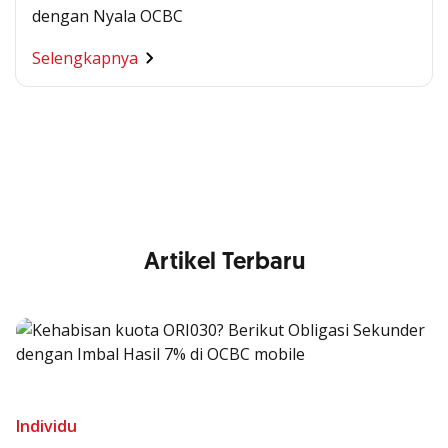
dengan Nyala OCBC
Segala Kemudahan Ada
Selengkapnya
di Satu Genggaman
Nikmati berbagai layanan kartu OCBC sesuai kebutuhan
Anda
Artikel Terbaru
Individu