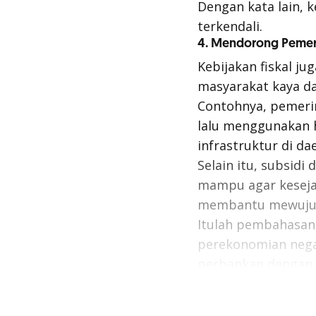
Dengan kata lain, 
terkendali.
4. Mendorong Peme
Kebijakan fiskal 
masyarakat kaya da
Contohnya, pemerin
lalu menggunakan h
infrastruktur di da
Selain itu, subsid
mampu agar kesejah
membantu mewuj
Itulah pembahasan
perekonomian negar
perbankan dengan
Baca juga:
Kebijaka