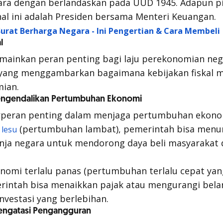
ra dengan berlandaskan pada UUD 1945. Adapun p
l ini adalah Presiden bersama Menteri Keuangan.
Surat Berharga Negara - Ini Pengertian & Cara Membeli
l
emainkan peran penting bagi laju perekonomian nega
i yang menggambarkan bagaimana kebijakan fiskal
mian.
 Mengendalikan Pertumbuhan Ekonomi
berperan penting dalam menjaga pertumbuhan ekono
(pertumbuhan lambat), pemerintah bisa menur
 lesu
ja negara untuk mendorong daya beli masyarakat d
konomi terlalu panas (pertumbuhan terlalu cepat ya
emerintah bisa menaikkan pajak atau mengurangi bel
nvestasi yang berlebihan.
Mengatasi Pengangguran