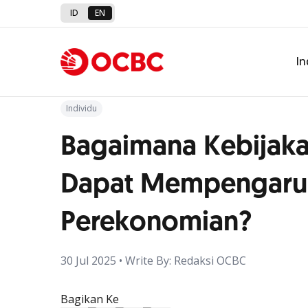
ID
EN
Back to Article
In
Individu
Bagaimana Kebijaka
Dapat Mempengaruh
Perekonomian?
30 Jul 2025 • Write By: Redaksi OCBC
Bagikan Ke