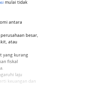
mulai tidak
asi
nomi antara
 perusahaan besar,
kit, atau
at yang kurang
an fiskal
a.
garuhi laju
erti keuangan dan