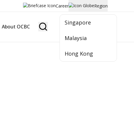
Career
Region
Singapore
About OCBC
Become Member
Malaysia
Hong Kong