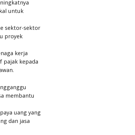
ningkatnya
kal untuk
e sektor-sektor
au proyek
naga kerja
f pajak kepada
awan.
mengganggu
bisa membantu
upaya uang yang
ng dan jasa