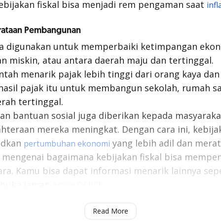
kebijakan fiskal bisa menjadi rem pengaman saat
infl
rataan Pembangunan
juga digunakan untuk memperbaiki ketimpangan eko
n miskin, atau antara daerah maju dan tertinggal.
tah menarik pajak lebih tinggi dari orang kaya dan
asil pajak itu untuk membangun sekolah, rumah sa
erah tertinggal.
i dan bantuan sosial juga diberikan kepada masyarak
teraan mereka meningkat. Dengan cara ini, kebijak
udkan
yang lebih adil dan merat
pertumbuhan ekonomi
 mengenai bagaimana kebijakan fiskal bisa mempen
a. Kamu bisa dapat informasi menarik lainnya sep
 buka laman
!
Article OCBC
n Moneter: Pengertian, Tujuan, Jenis, & Instrumennya
Read More