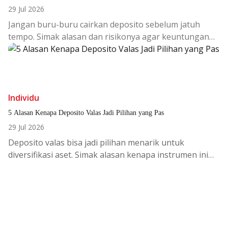
29 Jul 2026
Jangan buru-buru cairkan deposito sebelum jatuh
tempo. Simak alasan dan risikonya agar keuntungan
investasi tetap maksimal.
Individu
5 Alasan Kenapa Deposito Valas Jadi Pilihan yang Pas
29 Jul 2026
Deposito
valas
bisa
jadi
pilihan
menarik
untuk
diversifikasi
aset.
Simak
alasan
kenapa
instrumen
ini
cocok
di
tengah
kondisi
ekonomi global.
Banking at Your Fingertips